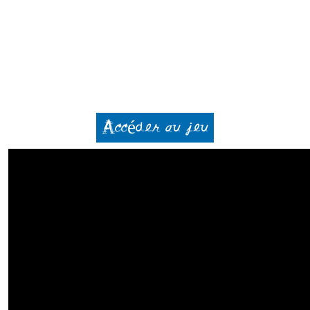
Accéder au jeu