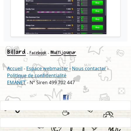
Billard
Multijoueur
-
-
Facebook
Accueil
-
Espace webmaster
-
Nous contacter
-
Politique de confidentialité
EMANET
- N° Siren 499 702 447