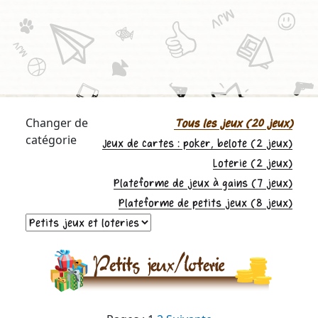
Changer de
Tous les jeux (20 jeux)
catégorie
Jeux de cartes : poker, belote (2 jeux)
Loterie (2 jeux)
Plateforme de jeux à gains (7 jeux)
Plateforme de petits jeux (8 jeux)