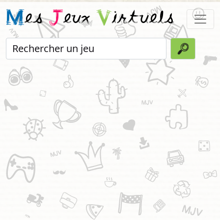
M
es
J
eux
V
irtuels