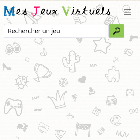
M
es
J
eux
V
irtuels