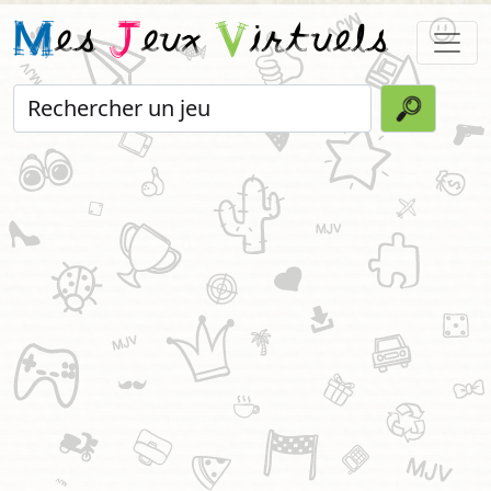
M
es
J
eux
V
irtuels