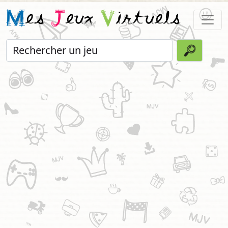
M
es
J
eux
V
irtuels