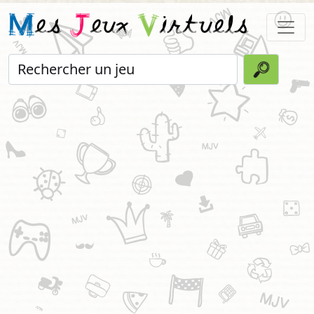
M
es
J
eux
V
irtuels