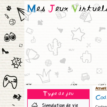
M
es
J
eux
V
irtuel
Accueil
Type de jeu
Cod
Simulation de vie
Codena