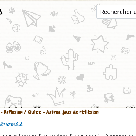
s
- Reflexion / Quizz
- Autres jeux de réfléxion
enames
mes est un jeu d’association d’idées pour 2 à 8 joueurs ou 