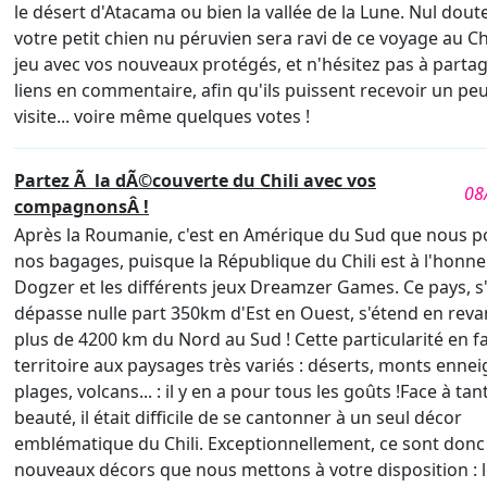
le désert d'Atacama ou bien la vallée de la Lune. Nul dout
votre petit chien nu péruvien sera ravi de ce voyage au Chi
jeu avec vos nouveaux protégés, et n'hésitez pas à partag
liens en commentaire, afin qu'ils puissent recevoir un pe
visite... voire même quelques votes !
Partez Ã la dÃ©couverte du Chili avec vos
08
compagnonsÂ !
Après la Roumanie, c'est en Amérique du Sud que nous 
nos bagages, puisque la République du Chili est à l'honne
Dogzer et les différents jeux Dreamzer Games. Ce pays, s'
dépasse nulle part 350km d'Est en Ouest, s'étend en rev
plus de 4200 km du Nord au Sud ! Cette particularité en fa
territoire aux paysages très variés : déserts, monts ennei
plages, volcans... : il y en a pour tous les goûts !Face à tan
beauté, il était difficile de se cantonner à un seul décor
emblématique du Chili. Exceptionnellement, ce sont donc
nouveaux décors que nous mettons à votre disposition : l