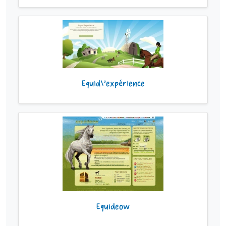
Equid\'expérience
Equideow