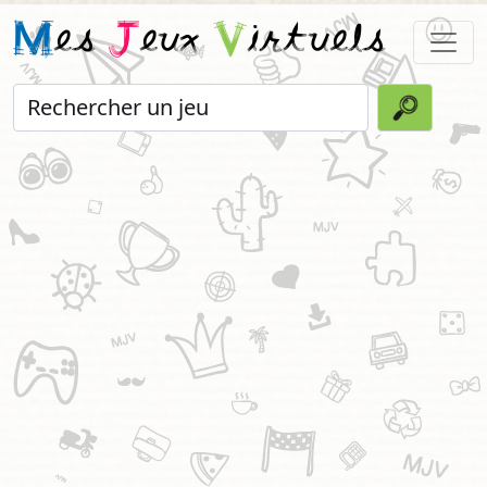
M
es
J
eux
V
irtuels