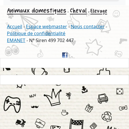
Animaux domestiques
Cheval
Elevage
-
-
Accueil
-
Espace webmaster
-
Nous contacter
-
Politique de confidentialité
EMANET
- N° Siren 499 702 447