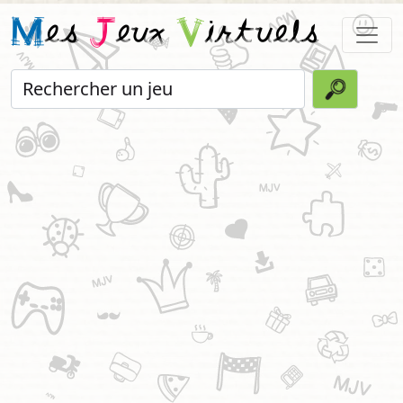
M
es
J
eux
V
irtuels