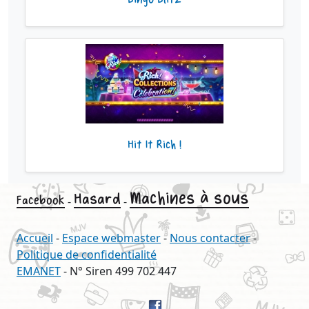
Hit It Rich !
Machines à sous
Hasard
Facebook
-
-
Accueil
-
Espace webmaster
-
Nous contacter
-
Politique de confidentialité
EMANET
- N° Siren 499 702 447