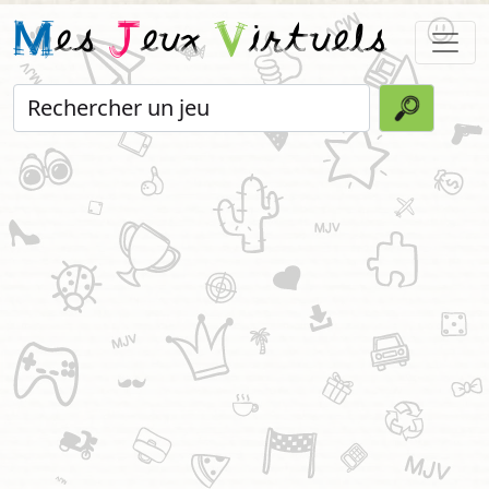
M
es
J
eux
V
irtuels