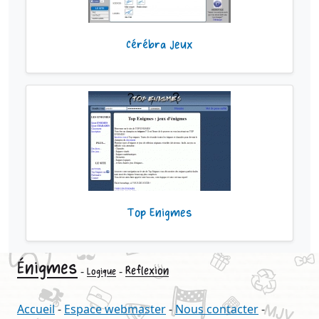
Cérébra Jeux
Top Enigmes
Énigmes
-
-
Reflexion
Logique
Accueil
-
Espace webmaster
-
Nous contacter
-