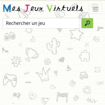
M
es
J
eux
V
irtuels