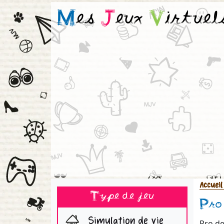
M
es
J
eux
V
irtuel
Accueil
Type de jeu
Pro
Simulation de vie
Pro de