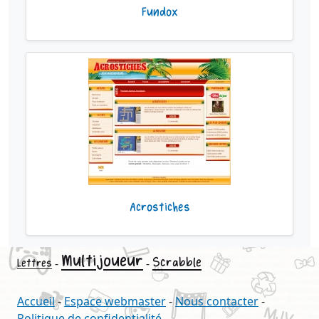
Fundox
Acrostiches
Multijoueur
Scrabble
-
-
Lettres
Accueil
-
Espace webmaster
-
Nous contacter
-
Politique de confidentialité