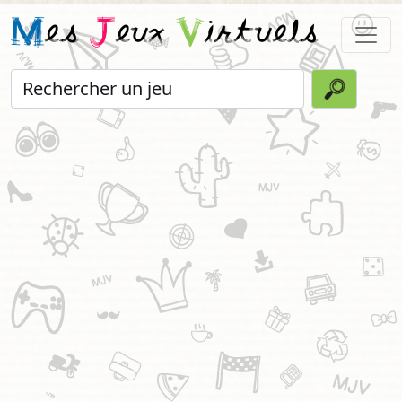
M
es
J
eux
V
irtuels