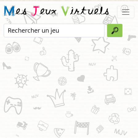
M
es
J
eux
V
irtuels