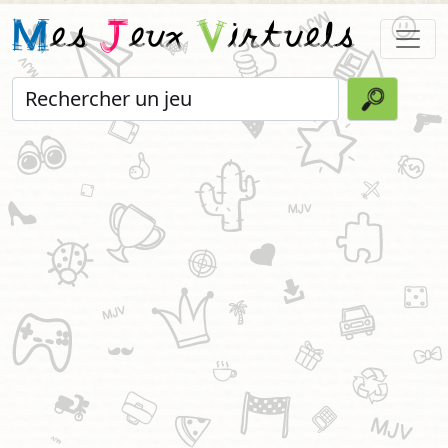
M
es
J
eux
V
irtuels