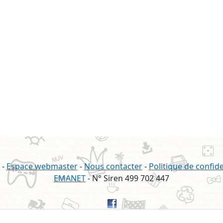
-
Espace webmaster
-
Nous contacter
-
Politique de confide
EMANET
- N° Siren 499 702 447