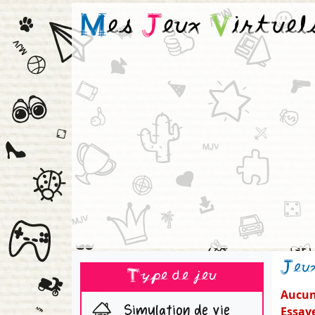
M
es
J
eux
V
irtuel
Jeu
Type de jeu
Aucun 
Simulation de vie
Essaye