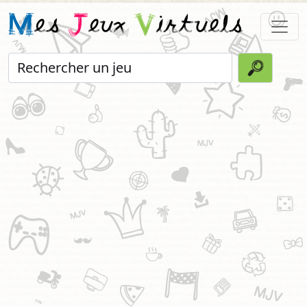
M
es
J
eux
V
irtuels