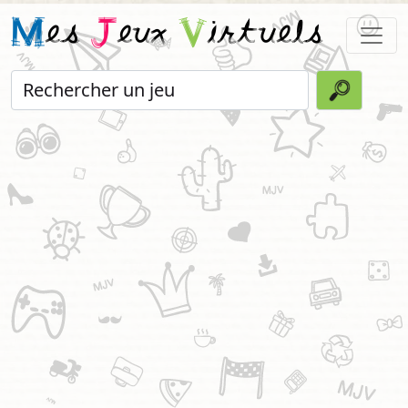
M
es
J
eux
V
irtuels