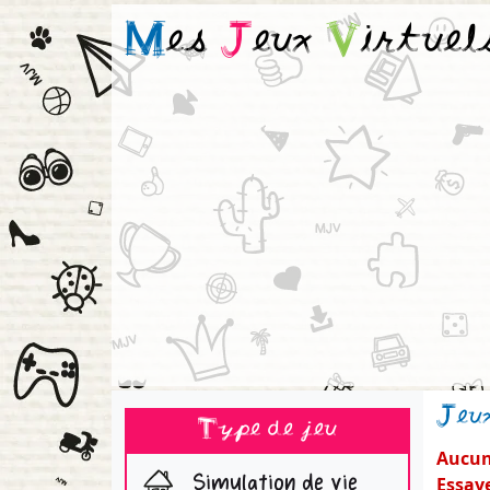
M
es
J
eux
V
irtuel
Jeu
Type de jeu
Aucun 
Simulation de vie
Essaye