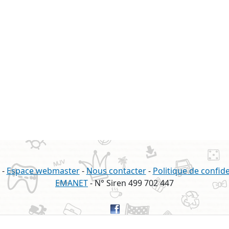
-
Espace webmaster
-
Nous contacter
-
Politique de confide
EMANET
- N° Siren 499 702 447