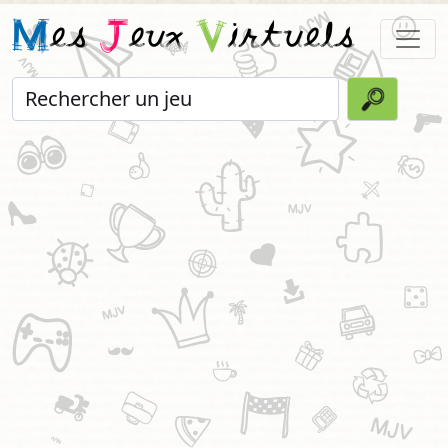
M
es
J
eux
V
irtuels