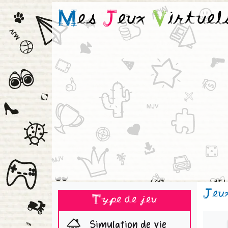
M
es
J
eux
V
irtuel
Jeu
Type de jeu
Simulation de vie