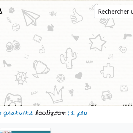
s
x gratuits
kooliz.com
: 1 jeu