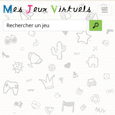
M
es
J
eux
V
irtuels