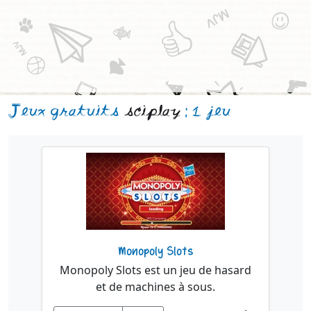
Jeux gratuits
sciplay
: 1 jeu
Monopoly Slots
Monopoly Slots est un jeu de hasard
et de machines à sous.