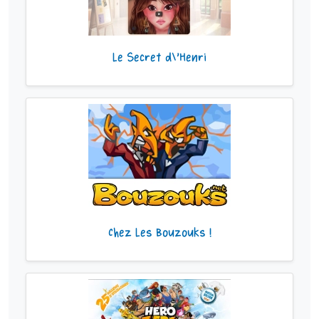
Le Secret d\'Henri
Chez Les Bouzouks !