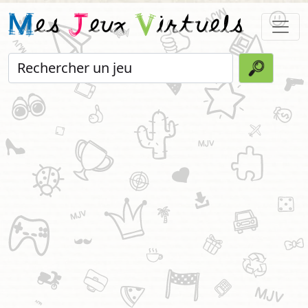
M
es
J
eux
V
irtuels