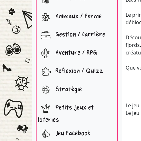
Le pri
Animaux / Ferme
débloq
Gestion / Carrière
Découv
fjords
Aventure / RPG
créatu
Que vo
Reflexion / Quizz
Stratégie
Le jeu
Petits jeux et
Le jeu
loteries
Jeu Facebook