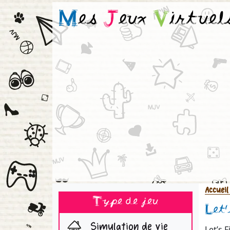
M
es
J
eux
V
irtuel
Accueil
Type de jeu
Let'
Simulation de vie
Let’s 