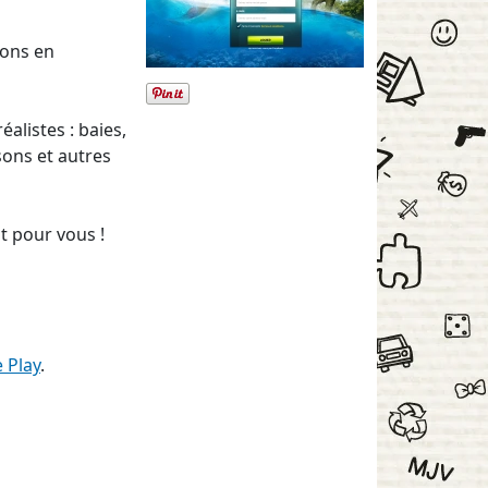
sons en
alistes : baies,
sons et autres
t pour vous !
 Play
.