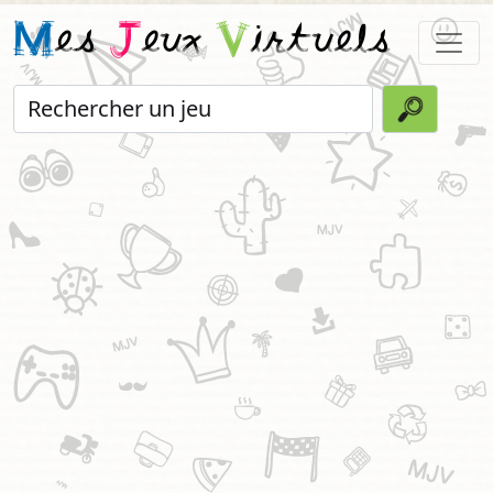
M
es
J
eux
V
irtuels