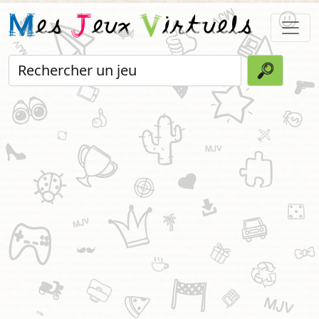
M
es
J
eux
V
irtuels