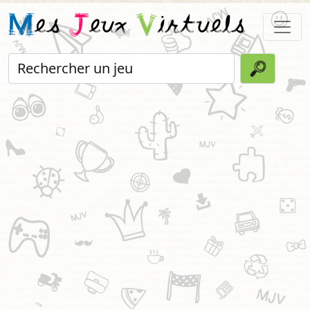
M
es
J
eux
V
irtuels