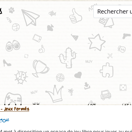
s
- Jeux Fermés
co4
 met à disposition un espace de jeu libre pour jouer au pu