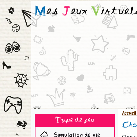
M
es
J
eux
V
irtuel
Accueil
Type de jeu
Cho
Simulation de vie
Choco4