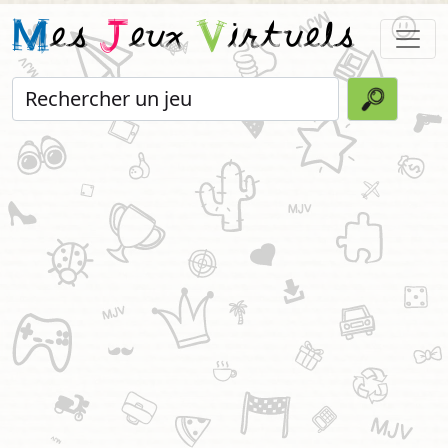
M
es
J
eux
V
irtuels