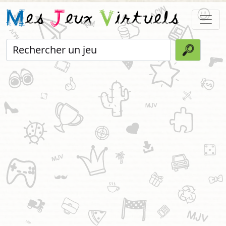
M
es
J
eux
V
irtuels