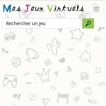
M
es
J
eux
V
irtuels