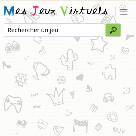
M
es
J
eux
V
irtuels