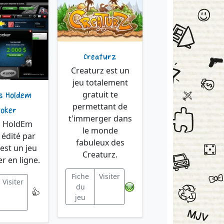
Creaturz
Creaturz est un
jeu totalement
gratuit te
s Holdem
permettant de
Poker
t'immerger dans
s HoldEm
le monde
 édité par
fabuleux des
est un jeu
Creaturz.
r en ligne.
Fiche
Visiter
Visiter
du
jeu