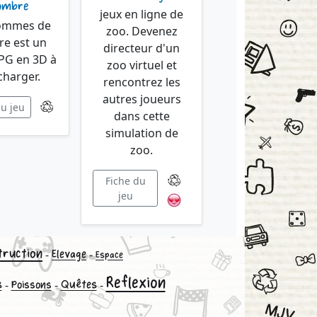
ombre
jeux en ligne de
ommes de
zoo. Devenez
re est un
directeur d'un
G en 3D à
zoo virtuel et
charger.
rencontrez les
autres joueurs
du jeu
dans cette
simulation de
zoo.
Fiche du
jeu
truction
-
Elevage
-
Espace
Reflexion
s
-
-
Quêtes
-
Poissons