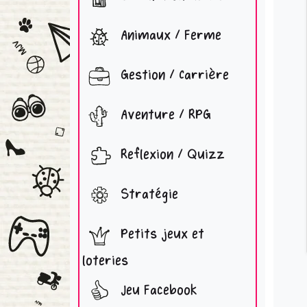
Animaux / Ferme
Gestion / Carrière
Aventure / RPG
Reflexion / Quizz
Stratégie
Petits jeux et
loteries
Jeu Facebook