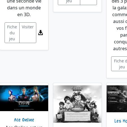
une seconde vie
des 3 
jeu
dans un monde
la gala
en 3D.
comme
aussi 
Fiche
Visiter
vos f
du
par
jeu
conqu
autres
Fiche 
jeu
Ace Online
Les H