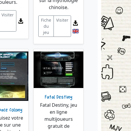
sur la mythologie
ouleurs.
chinoise.
Visiter
Fiche
Visiter
du
jeu
Fatal Destiny
Fatal Destiny, jeu
pace Colony
en ligne
uisez votre
multijoueurs
ie sur une
gratuit de