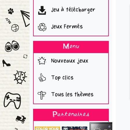
Jeu à télécharger
Jeux Fermés
Menu
Nouveaux jeux
Top clics
Tous les thèmes
Partenaires