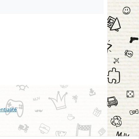
ntialité