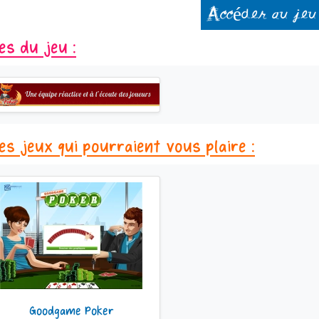
Accéder au jeu
es du jeu :
es jeux qui pourraient vous plaire :
Goodgame Poker