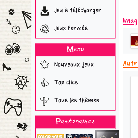
Jeu à télécharger
Imag
Jeux Fermés
Menu
Autr
Nouveaux jeux
Top clics
Tous les thèmes
Partenaires