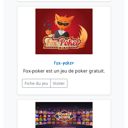
Fox-poker
Fox-poker est un jeu de poker gratuit.
Fiche du jeu
Visiter