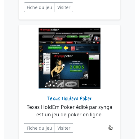
Fiche du jeu
Visiter
Texas Holdem Poker
Texas HoldEm Poker édité par zynga
est un jeu de poker en ligne.
Fiche du jeu
Visiter