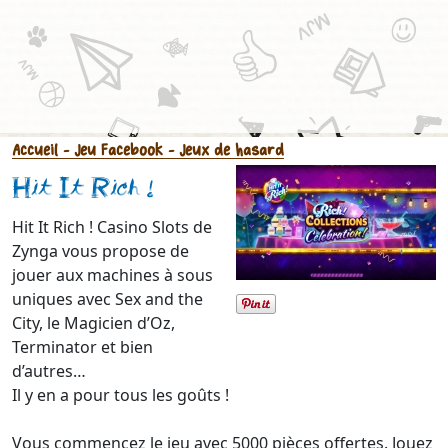
Accueil
- Jeu Facebook
- Jeux de hasard
Hit It Rich !
Hit It Rich ! Casino Slots de
Zynga vous propose de
jouer aux machines à sous
uniques avec Sex and the
City, le Magicien d’Oz,
Terminator et bien
d’autres…
Il y en a pour tous les goûts !
Vous commencez le jeu avec 5000 pièces offertes. Jouez