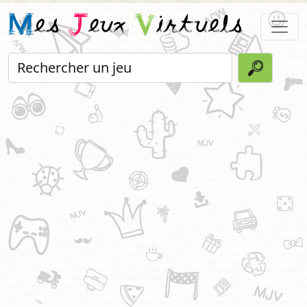
M
es
J
eux
V
irtuels