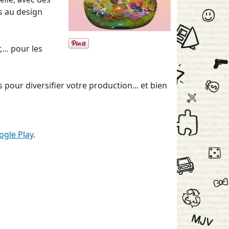
s au design
r,… pour les
our diversifier votre production... et bien
ogle Play
.