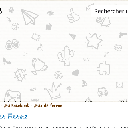
s
- Jeu Facebook
- Jeux de ferme
er Ferme
uper Ferme prenez les commandes d'une ferme traditionne