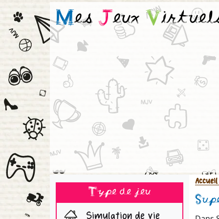
M
es
J
eux
V
irtuel
Accueil
Type de jeu
Sup
Simulation de vie
Dans S