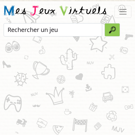
M
es
J
eux
V
irtuels