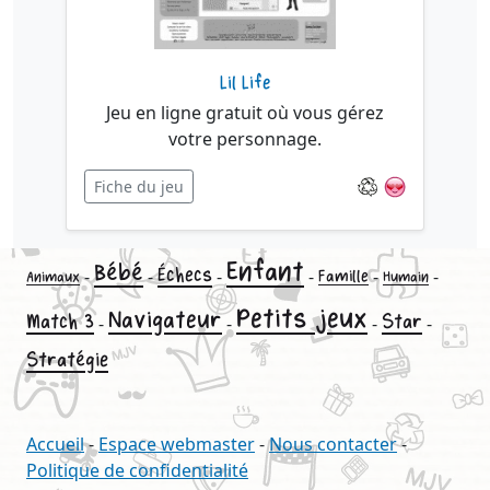
Lil Life
Jeu en ligne gratuit où vous gérez
votre personnage.
Fiche du jeu
Enfant
Bébé
Échecs
-
-
-
-
-
-
Famille
Animaux
Humain
Petits jeux
Navigateur
Match 3
Star
-
-
-
-
Stratégie
Accueil
-
Espace webmaster
-
Nous contacter
-
Politique de confidentialité