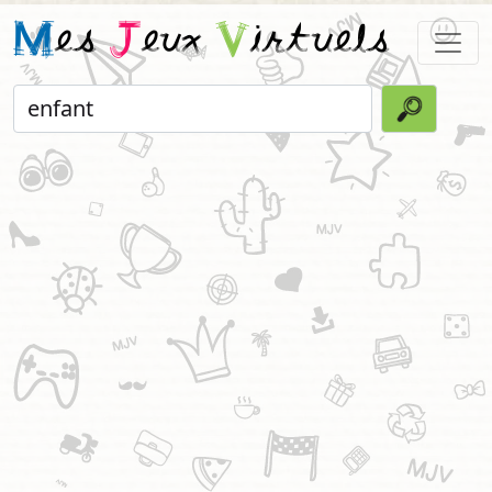
M
es
J
eux
V
irtuels