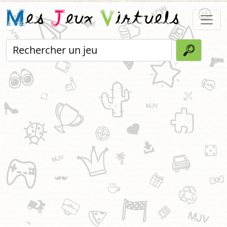
M
es
J
eux
V
irtuels