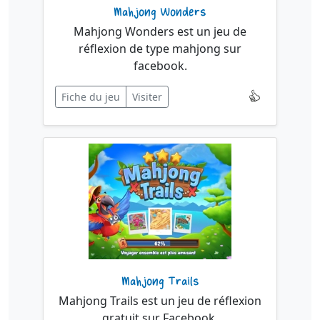
Mahjong Wonders
Mahjong Wonders est un jeu de
réflexion de type mahjong sur
facebook.
Fiche du jeu
Visiter
Mahjong Trails
Mahjong Trails est un jeu de réflexion
gratuit sur Facebook.