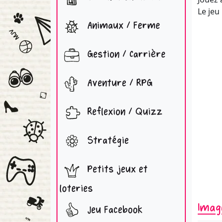
Le jeu
Animaux / Ferme
Gestion / Carrière
Aventure / RPG
Reflexion / Quizz
Stratégie
Petits jeux et
loteries
Imag
Jeu Facebook