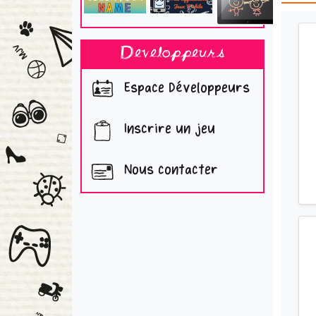
Developpeurs
Espace Développeurs
Inscrire un jeu
Nous contacter