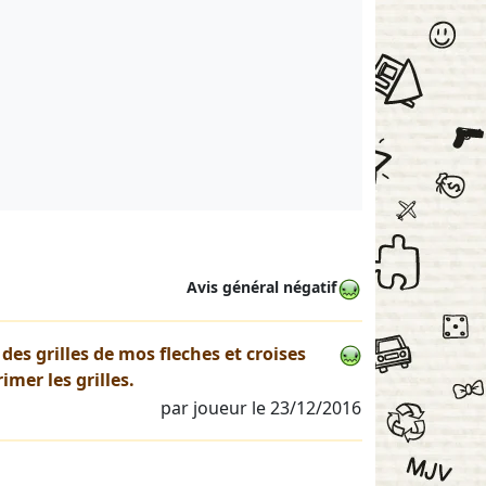
Avis général négatif
des grilles de mos fleches et croises
mer les grilles.
par joueur le 23/12/2016