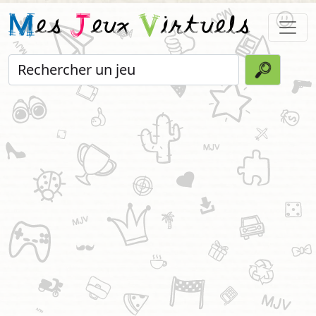
M
es
J
eux
V
irtuels