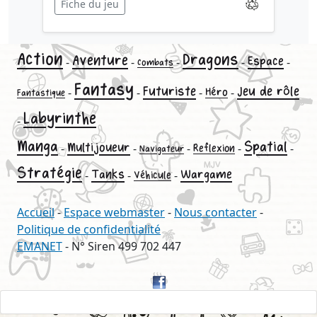
Fiche du jeu
Action
Dragons
Aventure
Espace
-
-
-
-
-
Combats
Fantasy
Futuriste
Jeu de rôle
-
-
-
Héro
-
Fantastique
Labyrinthe
-
Manga
Spatial
Multijoueur
-
-
-
-
-
Reflexion
Navigateur
Stratégie
Tanks
Wargame
-
-
-
Véhicule
Accueil
-
Espace webmaster
-
Nous contacter
-
Politique de confidentialité
EMANET
- N° Siren 499 702 447