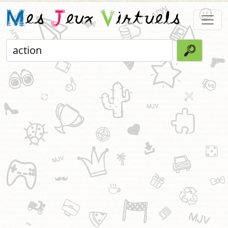
M
es
J
eux
V
irtuels