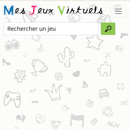
M
es
J
eux
V
irtuels