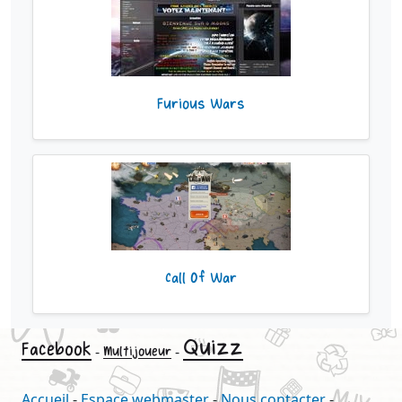
Furious Wars
Call Of War
Quizz
Facebook
-
-
Multijoueur
Accueil
-
Espace webmaster
-
Nous contacter
-