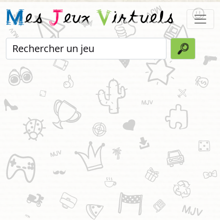
M
es
J
eux
V
irtuels